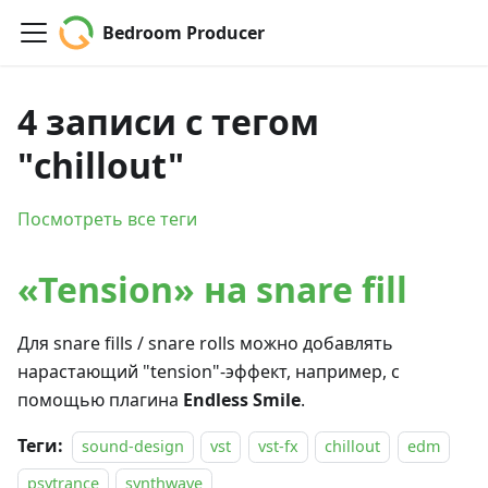
Bedroom Producer
4 записи с тегом
"chillout"
Посмотреть все теги
«Tension» на snare fill
Для snare fills / snare rolls можно добавлять
нарастающий "tension"-эффект, например, с
помощью плагина
Endless Smile
.
Теги:
sound-design
vst
vst-fx
chillout
edm
psytrance
synthwave