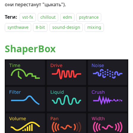
они перестанут "цыкать").
Теги:
vst-fx
chillout
edm
psytrance
synthwave
8-bit
sound-design
mixing
ShaperBox