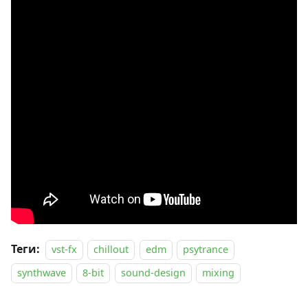
Теги:
vst-fx
chillout
edm
psytrance
synthwave
8-bit
sound-design
mixing